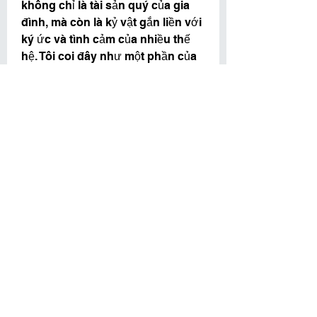
không chỉ là tài sản quý của gia 
đình, mà còn là kỷ vật gắn liền với 
ký ức và tình cảm của nhiều thế 
hệ. Tôi coi đây như một phần của 
quê hương, nên dù ai hỏi mua với 
giá nào, tôi cũng không bán.”
Nhờ tình yêu và sự chăm sóc bền 
bỉ, cây mai vàng ở Gia Ray vẫn 
đều đặn bung nở rực rỡ mỗi độ 
xuân sang, trở thành điểm hẹn du 
xuân quen thuộc, và là niềm tự 
hào không chỉ của gia đình ông 
Thạnh, mà của cả vùng đất Đồng 
Nai. Các bạn có thể tham khảo 
thêm về 
Giá bán mai vàng 2025, 
định giá cây mai vàng
.
0
0