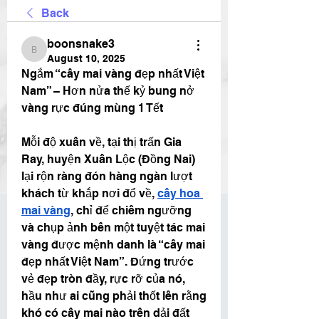
Back
boonsnake3
boonsnake3
August 10, 2025
Ngắm “cây mai vàng đẹp nhất Việt 
Nam” – Hơn nửa thế kỷ bung nở 
vàng rực đúng mùng 1 Tết
Mỗi độ xuân về, tại thị trấn Gia 
Ray, huyện Xuân Lộc (Đồng Nai) 
lại rộn ràng đón hàng ngàn lượt 
khách từ khắp nơi đổ về, 
cây hoa 
mai vàng
, chỉ để chiêm ngưỡng 
và chụp ảnh bên một tuyệt tác mai 
vàng được mệnh danh là “cây mai 
đẹp nhất Việt Nam”. Đứng trước 
vẻ đẹp tròn đầy, rực rỡ của nó, 
hầu như ai cũng phải thốt lên rằng 
khó có cây mai nào trên dải đất 