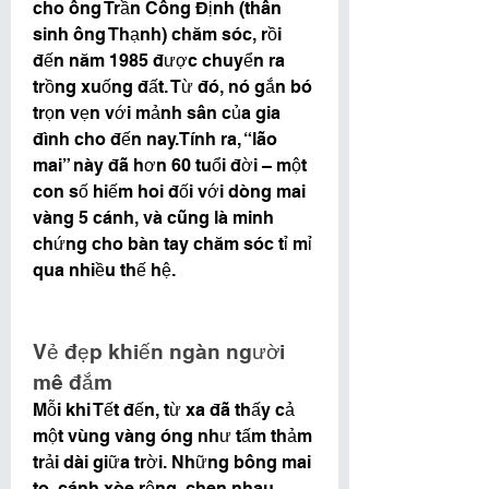
cho ông Trần Công Định (thân 
sinh ông Thạnh) chăm sóc, rồi 
đến năm 1985 được chuyển ra 
trồng xuống đất. Từ đó, nó gắn bó 
trọn vẹn với mảnh sân của gia 
đình cho đến nay.Tính ra, “lão 
mai” này đã hơn 60 tuổi đời – một 
con số hiếm hoi đối với dòng mai 
vàng 5 cánh, và cũng là minh 
chứng cho bàn tay chăm sóc tỉ mỉ 
qua nhiều thế hệ.
Vẻ đẹp khiến ngàn người 
mê đắm
Mỗi khi Tết đến, từ xa đã thấy cả 
một vùng vàng óng như tấm thảm 
trải dài giữa trời. Những bông mai 
to, cánh xòe rộng, chen nhau 