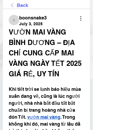
Back
boonsnake3
boonsnake3
July 3, 2025
VƯỜN MAI VÀNG 
BÌNH DƯƠNG – ĐỊA 
CHỈ CUNG CẤP MAI 
VÀNG NGÀY TẾT 2025 
GIÁ RẺ, UY TÍN
Khi tiết trời se lạnh báo hiệu mùa 
xuân đang về, cũng là lúc người 
người, nhà nhà bắt đầu tất bật 
chuẩn bị trang hoàng nhà cửa 
đón Tết. 
vườn mai vàng
. Trong 
không khí đó, mai vàng từ lâu đã 