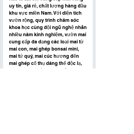
uy tín, giá rẻ, chất lượng hàng đầu 
khu vực miền Nam. Với diện tích 
vườn rộng, quy trình chăm sóc 
khoa học cùng đội ngũ nghệ nhân 
nhiều năm kinh nghiệm, vườn mai 
cung cấp đa dạng các loại mai từ 
mai con, mai ghép bonsai mini, 
mai tứ quý, mai cúc hương đến 
mai ghép cổ thụ dáng thế độc lạ, 
phục vụ nhu cầu khách lẻ, khách 
sỉ, công ty, ngân hàng trang trí Tết. 
Mỗi gốc mai xuất vườn đều đảm 
bảo khỏe mạnh, nụ trĩu cành, 
dáng đẹp, giá tốt tận gốc, không 
qua trung gian, kèm dịch vụ giao 
hàng tận nơi và chăm sóc theo 
yêu cầu.
Tết này, đừng để hiên nhà bạn 