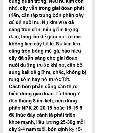
cùng quan trọng. Nếu nụ kim còn 
nhỏ, cây vẫn trong giai đoạn phát 
triển, cần tập trung bón phân đầy 
đủ để nuôi nụ. Nụ kim vừa đã 
căng tròn dần, nên giảm lượng 
đạm, tăng lân để giúp nụ lớn mà 
không làm cây tốt lá. Nụ kim lớn, 
căng tròn bóng mỡ gà, báo hiệu 
cây đã sẵn sàng cho giai đoạn 
nuôi dưỡng trước khi nở, cần bổ 
sung kali để giữ nụ chắc, không bị 
rụng sớm hay nở trước Tết.
Cách bón phân cũng cần thực 
hiện đúng giai đoạn. Từ tháng 7 
đến tháng 8 âm lịch, nên dùng 
phân NPK 20-20-15 hoặc 16-16-8 
để thúc đẩy cành lá phát triển 
khỏe mạnh, liều lượng 25-30g mỗi 
cây 3-4 năm tuổi, bón định kỳ 15-