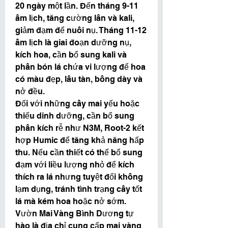
20 ngày một lần. Đến tháng 9-11 
âm lịch, tăng cường lân và kali, 
giảm đạm để nuôi nụ. Tháng 11-12 
âm lịch là giai đoạn dưỡng nụ, 
kích hoa, cần bổ sung kali và 
phân bón lá chứa vi lượng để hoa 
có màu đẹp, lâu tàn, bông dày và 
nở đều.
Đối với những cây mai yếu hoặc 
thiếu dinh dưỡng, cần bổ sung 
phân kích rễ như N3M, Root-2 kết 
hợp Humic để tăng khả năng hấp 
thu. Nếu cần thiết có thể bổ sung 
đạm với liều lượng nhỏ để kích 
thích ra lá nhưng tuyệt đối không 
lạm dụng, tránh tình trạng cây tốt 
lá mà kém hoa hoặc nở sớm.
Vườn Mai Vàng Bình Dương tự 
hào là địa chỉ cung cấp mai vàng 