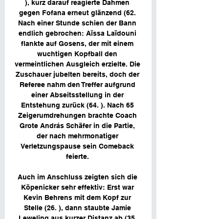
), kurz darauf reagierte Dahmen 
gegen Fofana erneut glänzend (62. 
Nach einer Stunde schien der Bann 
endlich gebrochen: Aïssa Laïdouni 
flankte auf Gosens, der mit einem 
wuchtigen Kopfball den 
vermeintlichen Ausgleich erzielte. Die 
Zuschauer jubelten bereits, doch der 
Referee nahm den Treffer aufgrund 
einer Abseitsstellung in der 
Entstehung zurück (64. ). Nach 65 
Zeigerumdrehungen brachte Coach 
Grote András Schäfer in die Partie, 
der nach mehrmonatiger 
Verletzungspause sein Comeback 
feierte. 

Auch im Anschluss zeigten sich die 
Köpenicker sehr effektiv: Erst war 
Kevin Behrens mit dem Kopf zur 
Stelle (26. ), dann staubte Jamie 
Leweling aus kurzer Distanz ab (35. 