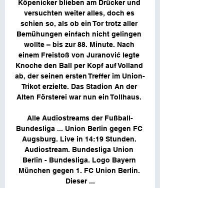
Köpenicker blieben am Drücker und 
versuchten weiter alles, doch es 
schien so, als ob ein Tor trotz aller 
Bemühungen einfach nicht gelingen 
wollte – bis zur 88. Minute. Nach 
einem Freistoß von Juranović legte 
Knoche den Ball per Kopf auf Volland 
ab, der seinen ersten Treffer im Union-
Trikot erzielte. Das Stadion An der 
Alten Försterei war nun ein Tollhaus. 

Alle Audiostreams der Fußball-
Bundesliga ... Union Berlin gegen FC 
Augsburg. Live in 14:19 Stunden. 
Audiostream. Bundesliga Union 
Berlin - Bundesliga. Logo Bayern 
München gegen 1. FC Union Berlin. 
Dieser ...

1. FC Union Berlin - FC Augsburg am 
25.11.2023 | Liveticker vor 5 Stunden 
— Reviersport Online · Alle Spiele · 