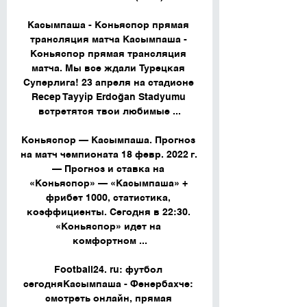
Касымпаша - Коньяспор прямая 
трансляция матча Касымпаша - 
Коньяспор прямая трансляция 
матча. Мы все ждали Турецкая 
Суперлига! 23 апреля на стадионе 
Recep Tayyip Erdoğan Stadyumu 
встретятся твои любимые ...

Коньяспор — Касымпаша. Прогноз 
на матч чемпионата 18 февр. 2022 г. 
— Прогноз и ставка на 
«Коньяспор» — «Касымпаша» + 
фрибет 1000, статистика, 
коэффициенты. Сегодня в 22:30. 
«Коньяспор» идет на 
комфортном ...

Football24. ru: футбол 
сегодняКасымпаша - Фенербахче: 
смотреть онлайн, прямая 