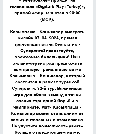
«Фенербахче» пройдёт на 
телеканале «Digiturk Play (Turkey)», 
прямой эфир начнется в 20:00 
(МСК). 

Касымпаша - Коньяспор смотреть 
онлайн 07. 04. 2024, прямая 
трансляция матча бесплатно - 
СуперлигаЗдравствуйте, 
уважаемые болельщики! Наш 
онлайн-сервис рад предложить 
вам прямую трансляцию матча 
Касымпаша – Коньяспор, который 
состоится в рамках турецкой 
Суперлиги, 32-й тур. Важнейшая 
игра для обеих команд с точки 
зрения турнирной борьбы в 
чемпионате. Матч Касымпаша - 
Коньяспор может стать одним из 
самых интересных в этом сезоне. 
Не упустите возможность узнать 
больше о предстоящем матче. 