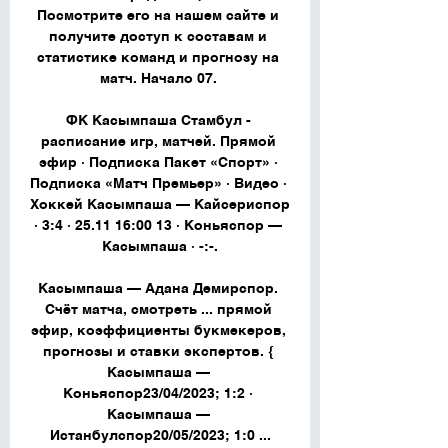
Посмотрите его на нашем сайте и 
получите доступ к составам и 
статистике команд и прогнозу на 
матч. Начало 07. 

ФК Касымпаша Стамбул - 
расписание игр, матчей. Прямой 
эфир · Подписка Пакет «Спорт» · 
Подписка «Матч Премьер» · Видео · 
Хоккей Касымпаша — Кайсериспор 
· 3:4 · 25.11 16:00 13 · Коньяспор — 
Касымпаша · -:-.

Касымпаша — Адана Демирспор. 
Счёт матча, смотреть ... прямой 
эфир, коэффициенты букмекеров, 
прогнозы и ставки экспертов. { 
Касымпаша — 
Коньяспор23/04/2023; 1:2 · 
Касымпаша — 
Истанбулспор20/05/2023; 1:0 ...
