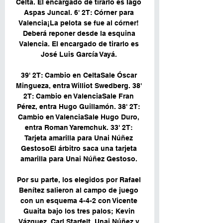
Celta. El encargado de tirarlo es Iago 
Aspas Juncal. 6' 2T: Córner para 
Valencia¡La pelota se fue al córner! 
Deberá reponer desde la esquina 
Valencia. El encargado de tirarlo es 
José Luis García Vayá. 

39' 2T: Cambio en CeltaSale Óscar 
Mingueza, entra Williot Swedberg. 38' 
2T: Cambio en ValenciaSale Fran 
Pérez, entra Hugo Guillamón. 38' 2T: 
Cambio en ValenciaSale Hugo Duro, 
entra Roman Yaremchuk. 33' 2T: 
Tarjeta amarilla para Unai Núñez 
GestosoEl árbitro saca una tarjeta 
amarilla para Unai Núñez Gestoso. 

Por su parte, los elegidos por Rafael 
Benítez salieron al campo de juego 
con un esquema 4-4-2 con Vicente 
Guaita bajo los tres palos; Kevin 
Vázquez, Carl Starfelt, Unai Núñez y 