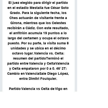
El juez elegido para dirigir el partido 
en el estadio Mestalla fue César Soto 
Grado. Para la siguiente fecha, los 
Ches actuarán de visitante frente a 
Girona, mientras que los Celestes 
recibirán a Cádiz. Con este resultado, 
el anfitrión acumula 19 puntos a lo 
largo del certamen y ocupa el octavo 
puesto. Por su parte, la visita suma 8 
unidades y se ubica en el décimo 
octavo lugar. Valencia vs. Celta: 
resumen del partidoTerminó el 
partido entre Valencia y CeltaValencia 
y Celta empataron por 0 a 0. 46' 2T: 
Cambio en ValenciaSale Diego López, 
entra Dimitri Foulquier. 

Partido Valencia vs Celta de Vigo en 
vivo hace 1 día — Enlace para seguir 
en directo el partido de la jornada 14 
en LaLiga EA Sports que enfrenta en 