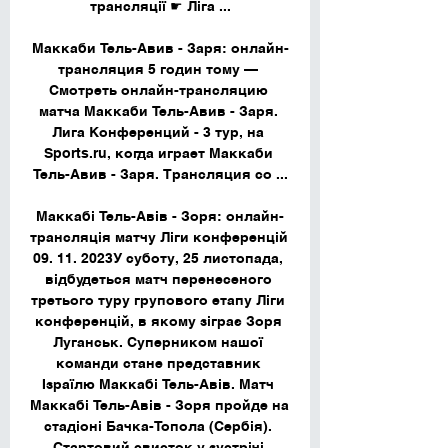
трансляції ☛ Ліга ...

Маккаби Тель-Авив - Заря: онлайн-
трансляция 5 годин тому — 
Смотреть онлайн-трансляцию 
матча Маккаби Тель-Авив - Заря. 
Лига Конференций - 3 тур, на 
Sports.ru, когда играет Маккаби 
Тель-Авив - Заря. Трансляция со ...

Маккабі Тель-Авів - Зоря: онлайн-
трансляція матчу Ліги конференцій 
09. 11. 2023У суботу, 25 листопада, 
відбудеться матч перенесеного 
третього туру групового етапу Ліги 
конференцій, в якому зіграє Зоря 
Луганськ. Суперником нашої 
команди стане представник 
Ізраїлю Маккабі Тель-Авів. Матч 
Маккабі Тель-Авів - Зоря пройде на 
стадіоні Бачка-Топола (Сербія). 
Стартовий свисток у зустрічі 