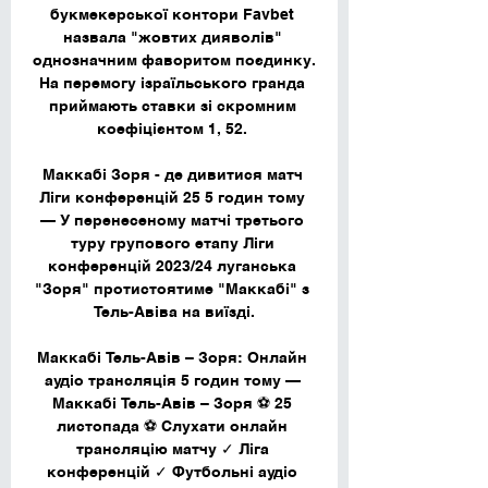
букмекерської контори Favbet 
назвала "жовтих дияволів" 
однозначним фаворитом поєдинку. 
На перемогу ізраїльського гранда 
приймають ставки зі скромним 
коефіцієнтом 1, 52. 

Маккабі Зоря - де дивитися матч 
Ліги конференцій 25 5 годин тому 
— У перенесеному матчі третього 
туру групового етапу Ліги 
конференцій 2023/24 луганська 
"Зоря" протистоятиме "Маккабі" з 
Тель-Авіва на виїзді.

Маккабі Тель-Авів – Зоря: Онлайн 
аудіо трансляція 5 годин тому — 
Маккабі Тель-Авів – Зоря ⚽ 25 
листопада ⚽ Слухати онлайн 
трансляцію матчу ✓ Ліга 
конференцій ✓ Футбольні аудіо 