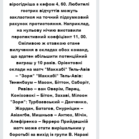
вірогідніша з кефом 4, 60. Любителі 
гострих відчуттів можуть 
закластися на точний підсумковий 
рахунок протистояння. Наприклад, 
на нульову нічию виставили 
перспективний коефіцієнт 11, 00. 
Сміливою ж ставкою стане 
вилучення в складах обох команд, 
що здатен збільшити потенційний 
виграш у 10 разів. Орієнтовні 
склади на матч "Маккабі" Тель-Авів 
– "Зоря" "Маккабі" Тель-Авів: 
Тененбаум – Масон, Біттон, Саборіт, 
Ревіво – ван Оверім, Перец, 
Коніховскі – Бітон, Захаві, Мілсон 
"Зоря": Турбаєвський – Данченко, 
Жордан, Батагов, Снурніцин – 
Азіангбе, Мишньов – Антюх, Мічін, 
Алефіренко – Герреро Прийдешній 
матч може стати вирішальним у 
боротьбі за вихід із групи B. Наразі 