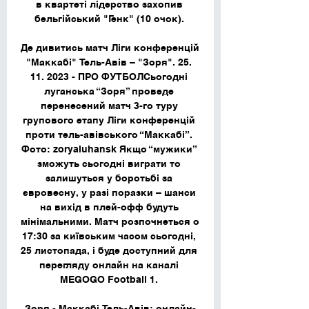
в квартеті лідерство захопив 
бельгійський "Генк" (10 очок). 

Де дивитись матч Ліги конференцій 
"Маккабі" Тель-Авів – "Зоря". 25. 
11. 2023 - ПРО ФУТБОЛСьогодні 
луганська “Зоря” проведе 
перенесений матч 3-го туру 
групового етапу Ліги конференцій 
проти тель-авівського “Маккабі”. 
Фото: zoryaluhansk Якщо “мужики” 
зможуть сьогодні виграти то 
залишуться у боротьбі за 
євровесну, у разі поразки – шанси 
на вихід в плей-офф будуть 
мінімальними. Матч розпочнеться о 
17:30 за київським часом сьогодні, 
25 листопада, і буде доступний для 
перегляду онлайн на каналі 
MEGOGO Football 1. 

Зоря - Маккабі Тель-Авів: онлайн-