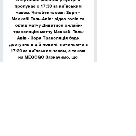
пролунає о 17:30 за київським 
часом. Читайте також: Зоря - 
Маккабі Тель-Авів: відео голів та 
огляд матчу Дивитися онлайн-
трансляцію матчу Маккабі Тель-
Авів - Зоря Трансляція буде 
доступна в цій новині, починаючи з 
17:20 за київським часом, а також 
на MEGOGO Зазначимо, що 
фаворитом матчу вважається 
ізраїльський колектив. 

"Маккабі" Тель-Авів – "Зоря": де 
дивитися і прогноз на матч Ліги 
конференційУ перенесеному матчі 
третього туру групового етапу Ліги 
конференцій 2023/24 луганська 
"Зоря" протистоятиме "Маккабі" з 
Тель-Авіва на виїзді. Де дивитись 
матч онлайн і на яких каналах та 
які прогнози букмекерів на 