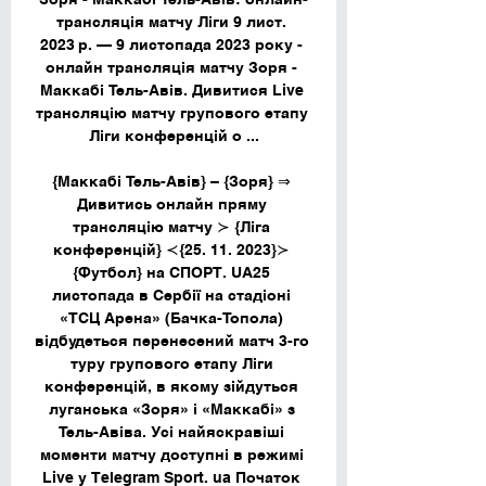
трансляція матчу Ліги 9 лист. 
2023 р. — 9 листопада 2023 року - 
онлайн трансляція матчу Зоря - 
Маккабі Тель-Авів. Дивитися Live 
трансляцію матчу групового етапу 
Ліги конференцій о ...

{Маккабі Тель-Авів} – {Зоря} ⇒ 
Дивитись онлайн пряму 
трансляцію матчу ≻ {Ліга 
конференцій} ≺{25. 11. 2023}≻ 
{Футбол} на СПОРТ. UA25 
листопада в Сербії на стадіоні 
«ТСЦ Арена» (Бачка-Топола) 
відбудеться перенесений матч 3-го 
туру групового етапу Ліги 
конференцій, в якому зійдуться 
луганська «Зоря» і «Маккабі» з 
Тель-Авіва. Усі найяскравіші 
моменти матчу доступні в режимі 
Live у Telegram Sport. ua Початок 