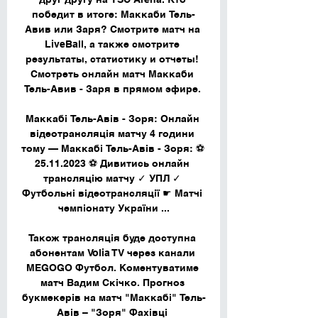
победит в итоге: Маккаби Тель-
Авив или Заря? Смотрите матч на 
LiveBall, а также смотрите 
результаты, статистику и отчеты! 
Смотреть онлайн матч Маккаби 
Тель-Авив - Заря в прямом эфире. 

Маккабі Тель-Авів - Зоря: Онлайн 
відеотрансляція матчу 4 години 
тому — Маккабі Тель-Авів - Зоря: ⚽ 
25.11.2023 ⚽ Дивитись онлайн 
трансляцію матчу ✓ УПЛ ✓ 
Футбольні відеотрансляції ☛ Матчі 
чемпіонату України ...

Також трансляція буде доступна 
абонентам Volia TV через канали 
MEGOGO Футбол. Коментуватиме 
матч Вадим Скічко. Прогноз 
букмекерів на матч "Маккабі" Тель-
Авів – "Зоря" Фахівці 