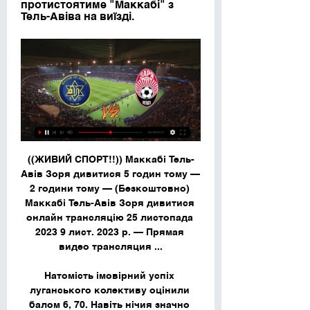
протистоятиме "Маккабі" з 
Тель-Авіва на виїзді.
((ЖИВИЙ СПОРТ!!)) Маккабі Тель-
Авів Зоря дивитися 5 годин тому — 
2 години тому — (Безкоштовно) 
Маккабі Тель-Авів Зоря дивитися 
онлайн трансляцію 25 листопада 
2023 9 лист. 2023 р. — Прямая 
видео трансляция ...

Натомість імовірний успіх 
луганського колективу оцінили 
балом 6, 70. Навіть нічия значно 