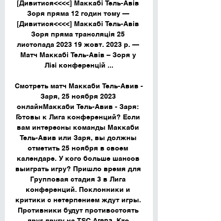
[Дивитися<<<<] Маккабі Тель-Авів 
Зоря пряма 12 годин тому — 
[Дивитися<<<<] Маккабі Тель-Авів 
Зоря пряма трансляція 25 
листопада 2023 19 жовт. 2023 р. — 
Матч Маккабі Тель-Авів – Зоря у 
Лізі конференцій ...

Смотреть матч Маккаби Тель-Авив - 
Заря, 25 ноября 2023 
онлайнМаккаби Тель-Авив - Заря: 
Готовы к Лига конференций? Если 
вам интересны команды Маккаби 
Тель-Авив или Заря, вы должны 
отметить 25 ноября в своем 
календаре. У кого больше шансов 
выиграть игру? Пришло время для 
Групповая стадия 3 в Лига 
конференций. Поклонники и 
критики с нетерпением ждут игры. 
Противники будут противостоять 
друг другу на TSC Arena. Кто 