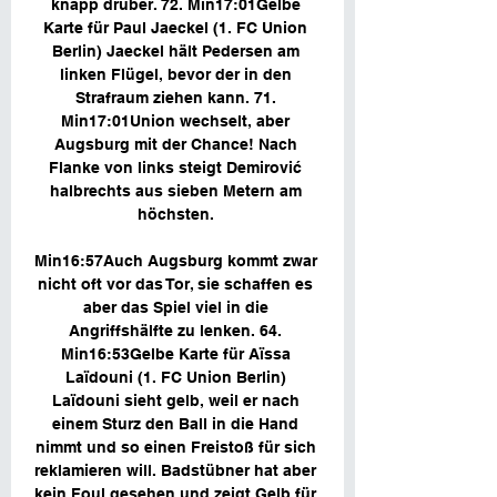
knapp drüber. 72. Min17:01Gelbe 
Karte für Paul Jaeckel (1. FC Union 
Berlin) Jaeckel hält Pedersen am 
linken Flügel, bevor der in den 
Strafraum ziehen kann. 71. 
Min17:01Union wechselt, aber 
Augsburg mit der Chance! Nach 
Flanke von links steigt Demirović 
halbrechts aus sieben Metern am 
höchsten. 

Min16:57Auch Augsburg kommt zwar 
nicht oft vor das Tor, sie schaffen es 
aber das Spiel viel in die 
Angriffshälfte zu lenken. 64. 
Min16:53Gelbe Karte für Aïssa 
Laïdouni (1. FC Union Berlin) 
Laïdouni sieht gelb, weil er nach 
einem Sturz den Ball in die Hand 
nimmt und so einen Freistoß für sich 
reklamieren will. Badstübner hat aber 
kein Foul gesehen und zeigt Gelb für 