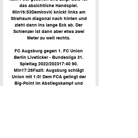
das absichtliche Handspiel. 
Min16:53Demirović knickt links am 
Strafraum diagonal nach hinten und 
zieht dann ins lange Eck ab. Der 
Schlenzer ist dann aber etwa zwei 
Meter zu weit rechts. 

FC Augsburg gegen 1. FC Union 
Berlin Liveticker - Bundesliga 31. 
Spieltag 2022/202317:40 90. 
Min17:26Fazit: Augsburg schlägt 
Union mit 1:0! Dem FCA gelingt der 
Big-Point im Abstiegskampf und 
sichert sich mit dem Sieg beinahe 
schon den Klassenerhalt. Union 
gelingt es im zweiten Durchgang 
kaum noch nach vorne zu kommen 
und so muss sich das Team von Urs 
Fischer dann nicht wundern, dass es 
noch ein langer Weg in die 
Champions League ist. Augsburg ist 