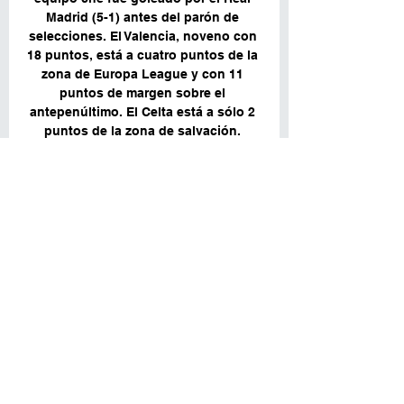
Madrid (5-1) antes del parón de 
selecciones. El Valencia, noveno con 
18 puntos, está a cuatro puntos de la 
zona de Europa League y con 11 
puntos de margen sobre el 
antepenúltimo. El Celta está a sólo 2 
puntos de la zona de salvación. 

Directos históricos de Celta Vigo vs. 
Valencia ¡Bienvenidos fanáticos del 
fútbol de todo el mundo! Usa FBREF 
en: Português · English · Français · 
Italiano · Deutsch · Español.

Celta - 2 Valencia: LaLiga Santander, 
hoy, en vivo 15 may 2023 — El 
Valencia coge aire gracias a los 
canteranos. Alberto Marí se elevó al 
cielo de Vigo para batir a Iván Villar 
tras un fantástico centro de ...
