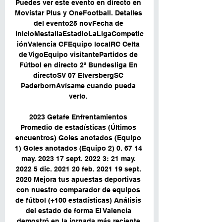
Puedes ver este evento en directo en 
Movistar Plus y OneFootball. Detalles 
del evento25 novFecha de 
inicioMestallaEstadioLaLigaCompetic
iónValencia CFEquipo localRC Celta 
de VigoEquipo visitantePartidos de 
Fútbol en directo 2ª Bundesliga En 
directoSV 07 ElversbergSC 
PaderbornAvísame cuando pueda 
verlo. 

2023 Getafe Enfrentamientos 
Promedio de estadísticas (Últimos 
encuentros) Goles anotados (Equipo 
1) Goles anotados (Equipo 2) 0. 67 14 
may. 2023 17 sept. 2022 3: 21 may. 
2022 5 dic. 2021 20 feb. 2021 19 sept. 
2020 Mejora tus apuestas deportivas 
con nuestro comparador de equipos 
de fútbol (+100 estadísticas) Análisis 
del estado de forma El Valencia 
demostró en la jornada más reciente 