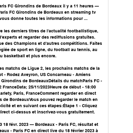
ris FC Girondins de Bordeaux il y a 11 heures — 
aris FC Girondins de Bordeaux en streaming tv 
ous donne toutes les informations pour ...

 les derniers titres de l'actualité footballistique, 
'experts et regarder des rediffusions gratuites. 
gue des Champions et d'autres compétitions. Faites 
giée de sport en ligne, du football au tennis, au 
u basketball et plus encore. 

res matchs de Ligue 2, les prochains matchs de la 
t - Rodez Aveyron, US Concarneau - Amiens 
 Girondins de BordeauxDétails du matchParis FC - 
 FranceData; 25/11/2023Heure de début - 18:00 
rlety, Paris, FranceComment regarder en direct 
ns de BordeauxVous pouvez regarder le match en 
licité et en suivant ces étapes:Étape 1 - Cliquez 
irect ci-dessus et inscrivez-vous gratuitement. 

 18 févr. 2023 — Bordeaux - Paris FC, résultat et 
ux - Paris FC en direct live du 18 février 2023 à 