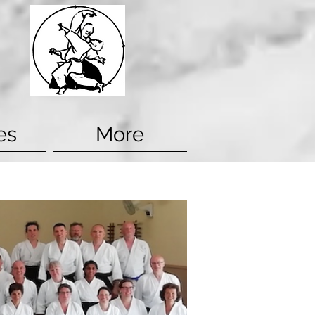
es
More