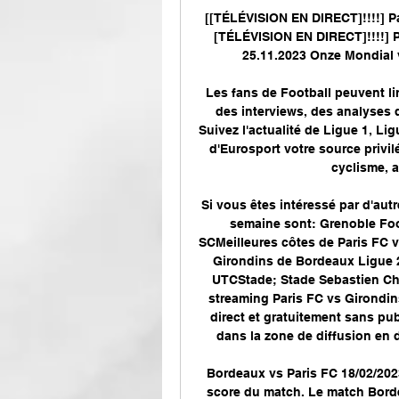
[[TÉLÉVISION EN DIRECT]!!!!] Pa
[TÉLÉVISION EN DIRECT]!!!!] P
25.11.2023 Onze Mondial v
Les fans de Football peuvent lire
des interviews, des analyses d
Suivez l'actualité de Ligue 1, Li
d'Eurosport votre source privilé
cyclisme, a
Si vous êtes intéressé par d'aut
semaine sont: Grenoble Foo
SCMeilleures côtes de Paris FC v
Girondins de Bordeaux Ligue 2
UTCStade; Stade Sebastien Cha
streaming Paris FC vs Girondi
direct et gratuitement sans pub
dans la zone de diffusion en d
Bordeaux vs Paris FC 18/02/2023
score du match. Le match Bordea