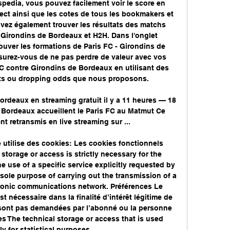
pedia, vous pouvez facilement voir le score en 
ect ainsi que les cotes de tous les bookmakers et 
vez également trouver les résultats des matchs 
 Girondins de Bordeaux et H2H. Dans l'onglet 
ouver les formations de Paris FC - Girondins de 
surez-vous de ne pas perdre de valeur avec vos 
FC contre Girondins de Bordeaux en utilisant des 
ets ou dropping odds que nous proposons. 

ordeaux en streaming gratuit il y a 11 heures — 18 
 Bordeaux accueillent le Paris FC au Matmut Ce 
 retransmis en live streaming sur ...

te utilise des cookies: Les cookies fonctionnels 
storage or access is strictly necessary for the 
e use of a specific service explicitly requested by 
 sole purpose of carrying out the transmission of a 
onic communications network. Préférences Le 
 nécessaire dans la finalité d’intérêt légitime de 
 sont pas demandées par l’abonné ou la personne 
ues The technical storage or access that is used 
y for statistical purposes. 
