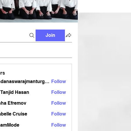
Join
rs
vandanaswarajmanturgekar
Follow
aswarajmanturgekar
Tanjid Hasan
Follow
sha Efremov
Follow
belle Cruise
Follow
eamMode
Follow