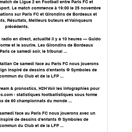
 match de Ligue 2 en Football entre Paris FC et 
sport. Le match commence à 19:00 le 25 novembre 
mations sur Paris FC et Girondins de Bordeaux et 
s, Résultats, Meilleurs buteurs et Vainqueurs 
précédents. 

radio en direct, actualité il y a 10 heures — Guido 
 forme et le sourire. Les Girondins de Bordeaux 
Paris ce samedi soir, le tribunal ...

aillan Ce samedi face au Paris FC nous jouerons 
sign inspiré de dessins d'enfants ⚽ Symboles de 
commun du Club et de la LFP ...

tream & pronostics, H2H Voir les infographies pour 
s.com - statistiques footballistiques sous forme 
lus de 60 championnats du monde ...

amedi face au Paris FC nous jouerons avec un 
 inspiré de dessins d'enfants ⚽ Symboles de 
commun du Club et de la LFP ...
