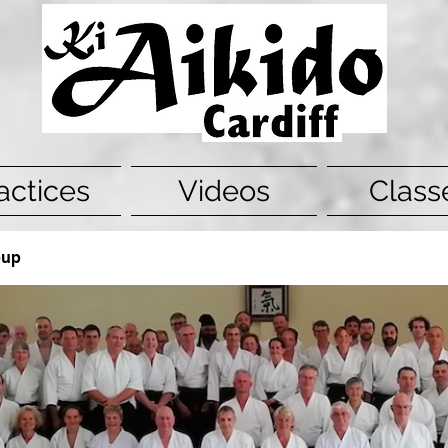
actices
Videos
Class
oup