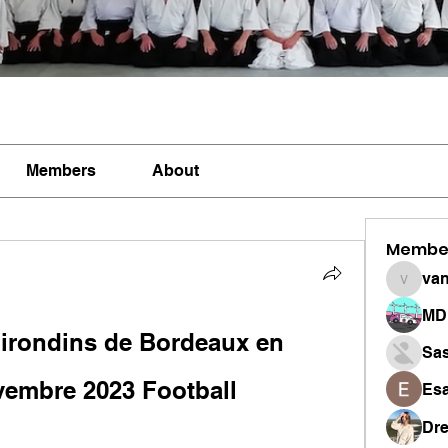
Members
About
Membe
vandan
MD 
irondins de Bordeaux en 
Sa
ovembre 2023 Football
Esa
Dr