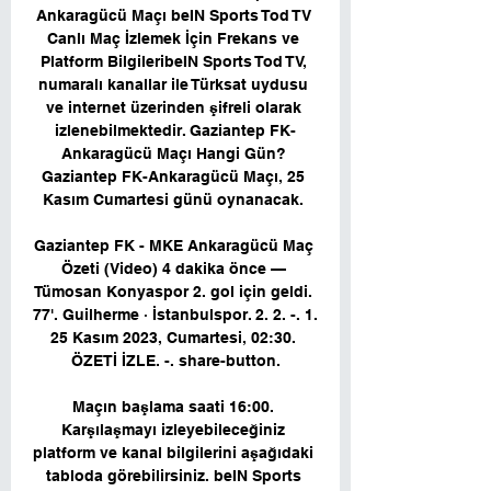
Ankaragücü Maçı beIN Sports Tod TV 
Canlı Maç İzlemek İçin Frekans ve 
Platform BilgileribeIN Sports Tod TV, 
numaralı kanallar ile Türksat uydusu 
ve internet üzerinden şifreli olarak 
izlenebilmektedir. Gaziantep FK-
Ankaragücü Maçı Hangi Gün? 
Gaziantep FK-Ankaragücü Maçı, 25 
Kasım Cumartesi günü oynanacak. 

Gaziantep FK - MKE Ankaragücü Maç 
Özeti (Video) 4 dakika önce — 
Tümosan Konyaspor 2. gol için geldi. 
77'. Guilherme · İstanbulspor. 2. 2. -. 1. 
25 Kasım 2023, Cumartesi, 02:30. 
ÖZETİ İZLE. -. share-button.

Maçın başlama saati 16:00. 
Karşılaşmayı izleyebileceğiniz 
platform ve kanal bilgilerini aşağıdaki 
tabloda görebilirsiniz. beIN Sports 