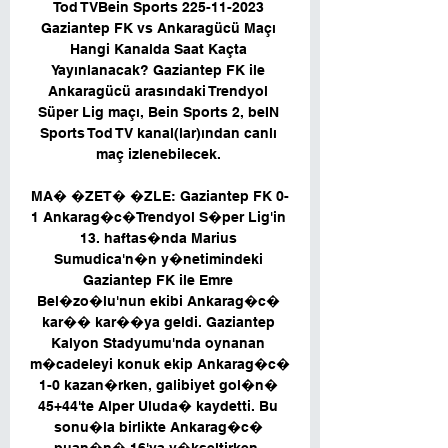
Tod TVBein Sports 225-11-2023 
Gaziantep FK vs Ankaragücü Maçı 
Hangi Kanalda Saat Kaçta 
Yayınlanacak? Gaziantep FK ile 
Ankaragücü arasındaki Trendyol 
Süper Lig maçı, Bein Sports 2, beIN 
Sports Tod TV kanal(lar)ından canlı 
maç izlenebilecek. 

MA� �ZET� �ZLE: Gaziantep FK 0-
1 Ankarag�c�Trendyol S�per Lig'in 
13. haftas�nda Marius 
Sumudica'n�n y�netimindeki 
Gaziantep FK ile Emre 
Bel�zo�lu'nun ekibi Ankarag�c� 
kar�� kar��ya geldi. Gaziantep 
Kalyon Stadyumu'nda oynanan 
m�cadeleyi konuk ekip Ankarag�c� 
1-0 kazan�rken, galibiyet gol�n� 
45+44'te Alper Uluda� kaydetti. Bu 
sonu�la birlikte Ankarag�c� 