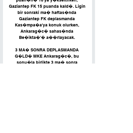
puan�n� 16'ya y�kseltirken, 
Gaziantep FK 15 puanda kald�. Ligin 
bir sonraki ma� haftas�nda 
Gaziantep FK deplasmanda 
Kas�mpa�a'ya konuk olurken, 
Ankarag�c� sahas�nda 
Be�ikta�'� a��rlayacak. 

3 MA� SONRA DEPLASMANDA 
G�LD� MKE Ankarag�c�, bu 
sonu�la birlikte 3 ma� sonra 
deplasmanda galibiyetini tatt�. �te 
yandan Ankarag�c�, Emre 
Bel�zo�lu y�netimindeki ilk 
deplasman galibiyetini ald�. 
SUMUDICA �� SAHADA �LK KEZ 
KAYBETT� Gaziantep FK'da ise 
teknik direkt�r Marius Sumudica 
y�netiminde bu sezon ilk kez i� 
sahada ma�lubiyet ald�. MA�TAN 
DAK�KALAR (�LK YARI) Trendyol 
S�per Lig'in 13. haftas�nda 