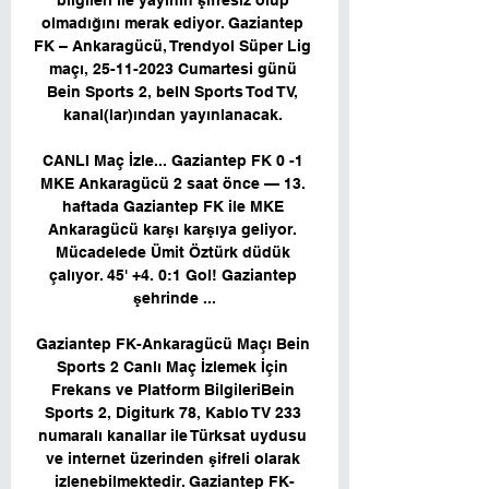
bilgileri ile yayının şifresiz olup 
olmadığını merak ediyor. Gaziantep 
FK – Ankaragücü, Trendyol Süper Lig 
maçı, 25-11-2023 Cumartesi günü 
Bein Sports 2, beIN Sports Tod TV, 
kanal(lar)ından yayınlanacak. 

CANLI Maç İzle... Gaziantep FK 0 -1 
MKE Ankaragücü 2 saat önce — 13. 
haftada Gaziantep FK ile MKE 
Ankaragücü karşı karşıya geliyor. 
Mücadelede Ümit Öztürk düdük 
çalıyor. 45' +4. 0:1 Gol! Gaziantep 
şehrinde ...

Gaziantep FK-Ankaragücü Maçı Bein 
Sports 2 Canlı Maç İzlemek İçin 
Frekans ve Platform BilgileriBein 
Sports 2, Digiturk 78, Kablo TV 233 
numaralı kanallar ile Türksat uydusu 
ve internet üzerinden şifreli olarak 
izlenebilmektedir. Gaziantep FK-