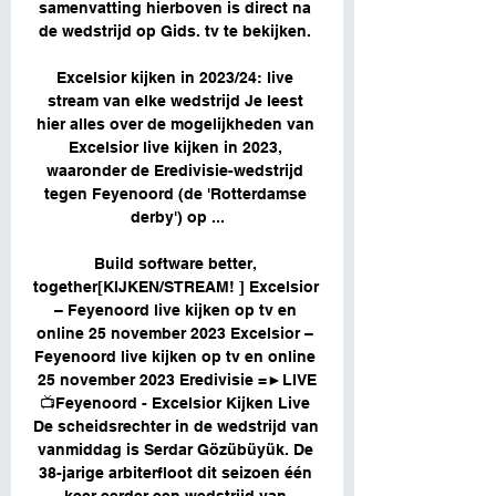
samenvatting hierboven is direct na 
de wedstrijd op Gids. tv te bekijken. 

Excelsior kijken in 2023/24: live 
stream van elke wedstrijd Je leest 
hier alles over de mogelijkheden van 
Excelsior live kijken in 2023, 
waaronder de Eredivisie-wedstrijd 
tegen Feyenoord (de 'Rotterdamse 
derby') op ...

Build software better, 
together[KIJKEN/STREAM! ] Excelsior 
– Feyenoord live kijken op tv en 
online 25 november 2023 Excelsior – 
Feyenoord live kijken op tv en online 
25 november 2023 Eredivisie =►LIVE
📺Feyenoord - Excelsior Kijken Live 
De scheidsrechter in de wedstrijd van 
vanmiddag is Serdar Gözübüyük. De 
38-jarige arbiterfloot dit seizoen één 