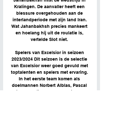
Jahanbakhsh mist de wedstrijd in 
Kralingen. De aanvaller heeft een 
blessure overgehouden aan de 
interlandperiode met zijn land Iran. 
Wat Jahanbakhsh precies mankeert 
en hoelang hij uit de roulatie is, 
vertelde Slot niet. 

Spelers van Excelsior in seizoen 
2023/2024 Dit seizoen is de selectie 
van Excelsior weer goed gevuld met 
toptalenten en spelers met ervaring. 
In het eerste team komen als 
doelmannen Norbert Alblas, Pascal 
Kuiper en Stijn van Gassel uit. Recht 
voor hen staat de verdediging klaar, 
bestaande uit Mimeirhel Benita, 
Redouan el Yaakoubi, Siebe 
Horemans, Sven Nieuwpoort, Kik 
Pierie, Serano Seymor, Ian Smeulers, 
Casper Widell en Arthur Zagré. 
