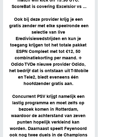
match will kick off 15:30 UTC. 
ScoreBat is covering Excelsior vs ...

Ook bij deze provider krijg je een 
gratis zender met elke speelronde een 
selectie van live 
Eredivisiewedstrijden en kun je 
toegang krijgen tot het totale pakket 
ESPN Compleet met tot €12, 50 
combinatiekorting per maand. ➕ 
Odido TVDe nieuwe provider Odido, 
het bedrijf dat is ontstaan uit T-Mobile 
en Tele2, biedt eveneens één 
hoofdzender gratis aan. 

Concurrent PSV krijgt namelijk een 
lastig programma en moet zelfs op 
bezoek komen in Rotterdam, 
waardoor de achterstand van zeven 
punten hopelijk verkleind kan 
worden. Daarnaast speelt Feyenoord 
ook nog twee duels in de Champions 