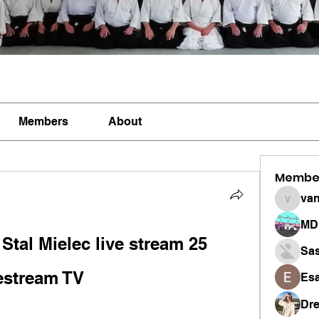
Members
About
Membe
vandan
MD 
tal Mielec live stream 25 
Sa
estream TV
Esa
Dr