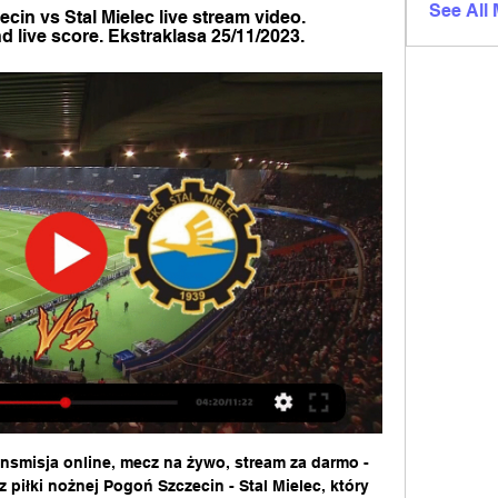
See All
in vs Stal Mielec live stream video. 
nd live score. Ekstraklasa 25/11/2023.
ansmisja online, mecz na żywo, stream za darmo - 
piłki nożnej Pogoń Szczecin - Stal Mielec, który 