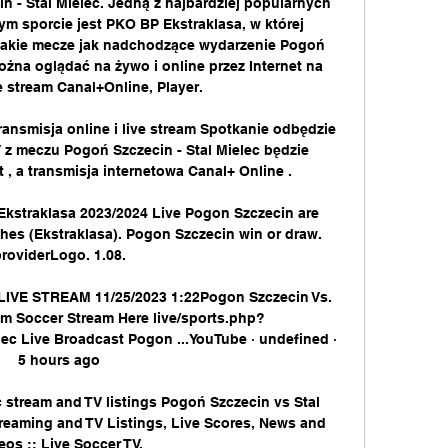
n - Stal Mielec. Jedną z najbardziej popularnych 
tym sporcie jest PKO BP Ekstraklasa, w której 
takie mecze jak nadchodzące wydarzenie Pogoń 
można oglądać na żywo i online przez Internet na 
 stream Canal+Online, Player. 

ransmisja online i live stream Spotkanie odbędzie 
V z meczu Pogoń Szczecin - Stal Mielec będzie 
, a transmisja internetowa Canal+ Online .

Ekstraklasa 2023/2024 Live Pogon Szczecin are 
ches (Ekstraklasa). Pogon Szczecin win or draw. 
roviderLogo. 1.08.

 LIVE STREAM 11/25/2023 1:22Pogon Szczecin Vs. 
eam Soccer Stream Here live/sports.php?
c Live Broadcast Pogon ...YouTube · undefined · 
5 hours ago

 stream and TV listings Pogoń Szczecin vs Stal 
Streaming and TV Listings, Live Scores, News and 
eos :: Live Soccer TV.