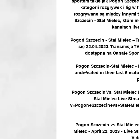
sportem takie jak Pogoń Szczeci
kategorii rozgrywek i lig w 
rozgrywane są między innymi 
Szczecin - Stal Mielec, które 
kanałach live
Pogoń Szczecin - Stal Mielec – T
się 22.04.2023. Transmisja T
dostępna na Canal+ Sport 
Pogon Szczecin-Stal Mielec - 
undefeated in their last 6 mat
p
Pogon Szczecin Vs. Stal Mielec
Stal Mielec Live Str
v=Pogon+Szczecin+vs+Stal+Miele
Pogoń Szczecin vs Stal Mielec
Mielec - April 22, 2023 - Live 
Vid