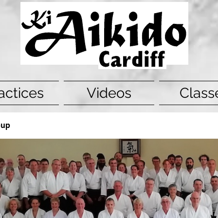
actices
Videos
Class
oup