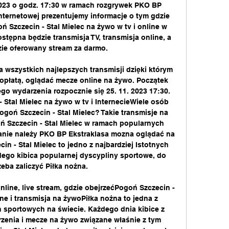
2023 o godz. 17:30 w ramach rozgrywek PKO BP 
internetowej prezentujemy informacje o tym gdzie 
 Szczecin - Stal Mielec na żywo w tv i online w 
stępna będzie transmisja TV, transmisja online, a 
zie oferowany stream za darmo. 

ta wszystkich najlepszych transmisji dzięki którym 
opłatą, oglądać mecze online na żywo. Początek 
go wydarzenia rozpocznie się 25. 11. 2023 17:30. 
Stal Mielec na żywo w tv i InternecieWiele osób 
goń Szczecin - Stal Mielec? Takie transmisje na 
ń Szczecin - Stal Mielec w ramach popularnych 
nie należy PKO BP Ekstraklasa mozna oglądać na 
in - Stal Mielec to jedno z najbardziej Istotnych 
dego kibica popularnej dyscypliny sportowe, do 
zeba zaliczyć Piłka nożna. 

nline, live stream, gdzie obejrzećPogoń Szczecin - 
ine i transmisja na żywoPiłka nożna to jedna z 
 sportowych na świecie. Każdego dnia kibice z 
zenia i mecze na żywo związane właśnie z tym 