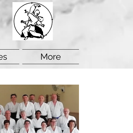
es
More