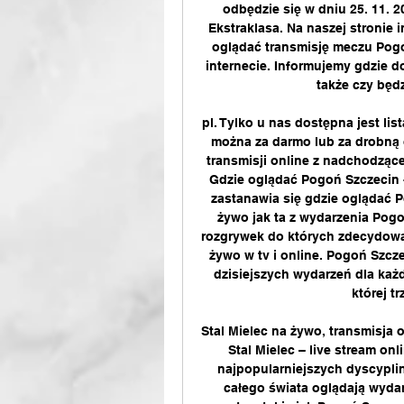
odbędzie się w dniu 25. 11. 
Ekstraklasa. Na naszej stronie 
oglądać transmisję meczu Pogoń
internecie. Informujemy gdzie do
także czy będ
pl. Tylko u nas dostępna jest lis
można za darmo lub za drobną 
transmisji online z nadchodzące
Gdzie oglądać Pogoń Szczecin - 
zastanawia się gdzie oglądać Po
żywo jak ta z wydarzenia Pogo
rozgrywek do których zdecydowa
żywo w tv i online. Pogoń Szczec
dzisiejszych wydarzeń dla każ
której tr
Stal Mielec na żywo, transmisja o
Stal Mielec – live stream onl
najpopularniejszych dyscyplin
całego świata oglądają wydar