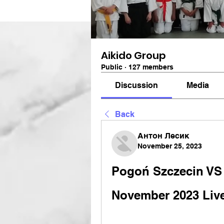
Aikido Group
Public
·
127 members
Discussion
Media
Back
Антон Лесик
November 25, 2023
Pogoń Szczecin VS S
November 2023 Liv