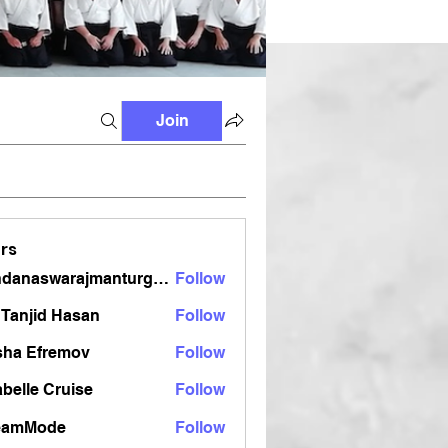
Join
rs
vandanaswarajmanturgekar
Follow
aswarajmanturgekar
Tanjid Hasan
Follow
sha Efremov
Follow
belle Cruise
Follow
eamMode
Follow