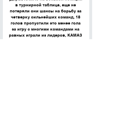
в турнирной таблице, еще не 
потеряли они шансы на борьбу за 
четверку сильнейших команд, 18 
голов пропустили это менее гола 
за игру с многими командами на 
равных играли из лидеров, КАМАЗ 
сегодня 2-3 угловых даст подавать 
сопернику. 

1890 зрителей. Химки. Стадион 
«Арена Химки». 1017 зрителей. 
Жигулевск. Стадион «Кристалл». 
404 зрителей. Москва. Стадион 
«Сапсан Арена». 443 зрителей. 
Грозный. Стадион «Ахмат Арена». 
565 зрителей. Владивосток. 
Стадион «Динамо». 254 зрителей. 
Красноярск. Стадион «Футбол-
Арена «Енисей». 2112 зрителей. 
Саратов. Стадион «Локомотив». 
1420 зрителей. Ярославль. Стадион 