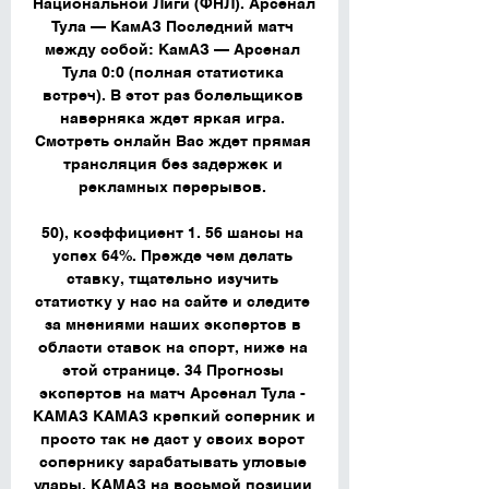
Национальной Лиги (ФНЛ). Арсенал 
Тула — КамАЗ Последний матч 
между собой: КамАЗ — Арсенал 
Тула 0:0 (полная статистика 
встреч). В этот раз болельщиков 
наверняка ждет яркая игра. 
Смотреть онлайн Вас ждет прямая 
трансляция без задержек и 
рекламных перерывов. 

50), коэффициент 1. 56 шансы на 
успех 64%. Прежде чем делать 
ставку, тщательно изучить 
статистку у нас на сайте и следите 
за мнениями наших экспертов в 
области ставок на спорт, ниже на 
этой странице. 34 Прогнозы 
экспертов на матч Арсенал Тула - 
КАМАЗ КАМАЗ крепкий соперник и 
просто так не даст у своих ворот 
сопернику зарабатывать угловые 
удары, КАМАЗ на восьмой позиции 