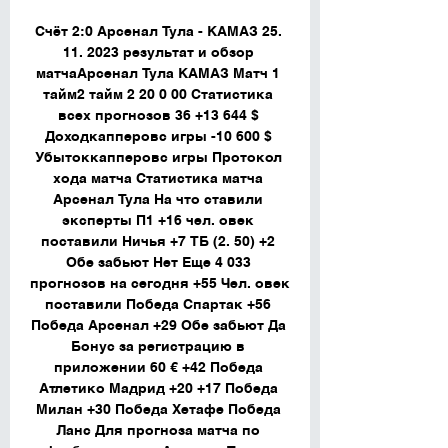
Счёт 2:0 Арсенал Тула - КАМАЗ 25. 
11. 2023 результат и обзор 
матчаАрсенал Тула КАМАЗ Матч 1 
тайм2 тайм 2 20 0 00 Статистика 
всех прогнозов 36 +13 644 $ 
Доходкапперовс игры -10 600 $ 
Убытоккапперовс игры Протокол 
хода матча Cтатистика матча 
Арсенал Тула На что ставили 
эксперты П1 +16 чел. овек 
поставили Ничья +7 ТБ (2. 50) +2 
Обе забьют Нет Еще 4 033 
прогнозов на сегодня +55 Чел. овек 
поставили Победа Спартак +56 
Победа Арсенал +29 Обе забьют Да 
Бонус за регистрацию в 
приложении 60 € +42 Победа 
Атлетико Мадрид +20 +17 Победа 
Милан +30 Победа Хетафе Победа 
Ланс Для прогноза матча по 