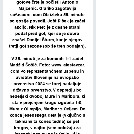
golove črte je počistil Antonio 
Majcenić. Grafiko zagotavlja 
sofascore. com Ob izteku 55. minute 
so gostje povedli. Jošt Pišek je začel 
akcijo, Nik Perc je z desne strani 
podal pred gol, kjer se je dobro 
znašel Danijel Šturm, kar je njegov 
tretji gol sezone (ob še treh podajah). 

V 35. minuti je za končnih 1:1 zadel 
Madžid Šošić. Foto: www. alesfevzer. 
com Po reprezentančnem uspehu in 
uvrstitvi Slovenije na evropsko 
prvenstvo 2024 se torej nadaljuje 
državno prvenstvo. V ospredju bo 
nedeljski dvoboj Mure in Maribora, ki 
sta v prejšnjem krogu izgubila 1:0, 
Mura z Olimpijo, Maribor s Celjem. Do 
konca jesenskega dela je (vključno s 
tekmami ta konec tedna) še pet 
krogov, v najboljšem položaju za 