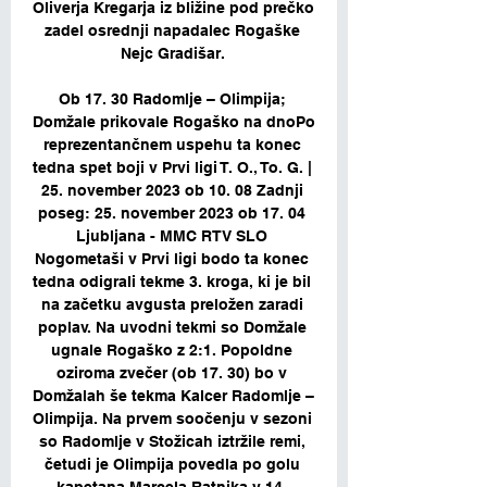
Oliverja Kregarja iz bližine pod prečko 
zadel osrednji napadalec Rogaške 
Nejc Gradišar. 

Ob 17. 30 Radomlje – Olimpija; 
Domžale prikovale Rogaško na dnoPo 
reprezentančnem uspehu ta konec 
tedna spet boji v Prvi ligi T. O., To. G. | 
25. november 2023 ob 10. 08 Zadnji 
poseg: 25. november 2023 ob 17. 04 
Ljubljana - MMC RTV SLO 
Nogometaši v Prvi ligi bodo ta konec 
tedna odigrali tekme 3. kroga, ki je bil 
na začetku avgusta preložen zaradi 
poplav. Na uvodni tekmi so Domžale 
ugnale Rogaško z 2:1. Popoldne 
oziroma zvečer (ob 17. 30) bo v 
Domžalah še tekma Kalcer Radomlje – 
Olimpija. Na prvem soočenju v sezoni 
so Radomlje v Stožicah iztržile remi, 
četudi je Olimpija povedla po golu 