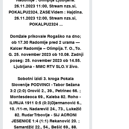
Radomlje : Olimpija Ljubljana. 
26.11.2023 11:00, Stream nzs.si, 
POKALPU2324, ZASE Videm : Hajdina. 
26.11.2023 12:00, Stream nzs.si, 
POKALPU2324 ...

Domžale prikovale Rogaško na dno; 
ob 17.30 Radomlje pred 2 urama — 
Kalcer Radomlje – Olimpija. T. O., To. 
G. 25. november 2023 ob 10.08. Zadnji 
poseg: 25. november 2023 ob 14.55. 
Ljubljana - MMC RTV SLO. V živo.

Sobotni izidi 3. kroga Pokala 
Slovenije PODVINCI - Tabor Sežana 
3:2 (2:0) Orovič 2., 39., Petrinec 66. ; 
Montesdeoca 69., Kaleba 82. Roho - 
ILIRIJA 1911 0:5 (0:3)Djermanović 6., 
10. /11-m, Nadarevič 24., 73., Lukežič 
82. Rudar Trbovlje - SIJ ACRONI 
JESENICE 1:4 (1:1) Rekanović 20. ; 
Samardžić 22., 54., Bešić 69., 88. 