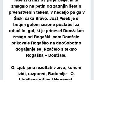
jesenski naslov pa je Celje, ki je 
zmagalo na petih od zadnjih šestih 
prvenstvenih tekem, v nedeljo pa ga v 
Šiški čaka Bravo. Jošt Pišek je s 
tretjim golom sezone poskrbel za 
odločilni gol, ki je prinesel Domžalam 
zmago pri Rogaški. com Domžale 
prikovale Rogaško na dnoSobotno 
dogajanje se je začelo s tekmo 
Rogaška – Domžale. 

O. Ljubljana rezultati v živo, končni 
izidi, razpored, Radomlje - O. 
Ljubljana v živo | Nogomet, 
SlovenijaPOJASNILO: Nahajate se na 
O. Ljubljana rezultati strani v 
Nogomet/Slovenija sekciji. 
Flashscore. si vam v meniju O. 
Ljubljana nudi rezultate v živo, 
končne in delne izide, lestvice in 
podrobnosti tekem (strelci golov, 
rdeči kartoni, primerjava kvot... ). 