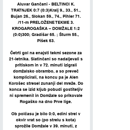
Aluvar Gančani - BELTINCI K. 
TRATNJEK 0:7 (0:3)Kralj 9., 33., 51., 
Bujan 26., Slokan 59., 74., Pihler 71. 
/11-m PRELOŽENE TEKME 3. 
KROGAROGAŠKA – DOMŽALE 1:2 
(0:0)300; Gradišar 65. ; Šturm 55., 
Pišek 63. 

Četrti gol na enajsti tekmi sezone za 
21-letnika. Slatinčani so nadaljevali s 
pritiskom in v 72. minuti izigrali 
domžalsko obrambo, a so preveč 
komplicirali, na koncu pa je Alen 
Korošec stresel zunanji del mreže. Do 
konca se izid kljub pobudi gostiteljiv 
ni spremenil in Domžale so prikovale 
Rogaško na dno Prve lige. 

Ob polčasu je bilo 0:0, edini strel v 
okvir vrat so (po strelu s kota) 
sprožile Domžale v 39. minuti, z 