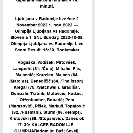
kapetana Marcela Ratnika v 14. 
minuti. 

Ljubljana v Radomlje live free 2 
November 2023 1. nov. 2023 — 
Olimpija Ljubljana vs Radomlje. 
Slovenia 1. SNL Sunday, 2023-10-08. 
Olimpija Ljubljana vs Radomlje Live 
Score Result. 16:30. Bookmaker.

Rogaška: Vodišek; Pirtovšek, 
Lampreht (81. /Čuić), Mihalić, Flis, 
Majcenić; Korošec, Majcen (64. 
/Marcius), Benedičič (64. /Thalisson), 
Kregar (75. /Satchwell); Gradišar. 
Domžale: Tratnik; Mutavčić, Hodžić, 
Offenbacher, Bobarić; Perc 
(Marasović), Pišek, Markuš, Topalović 
(82. /Husmani), Šturm (88. /Hempt); 
Krstovski (89. /Stuparević). Danes ob 
17. 30: KALCER RADOMLJE – 
OLIMPIJARadomlje: Baš; Ševelj, 