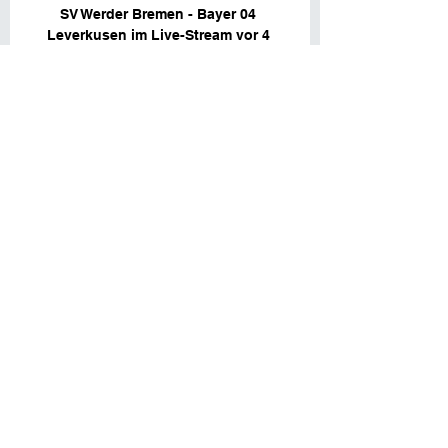
SV Werder Bremen - Bayer 04 
Leverkusen im Live-Stream vor 4 
Stunden — SV Werder Bremen - Bayer 
04 Leverkusen im Live-Stream, 
Webradio und TV: Spiele der 
Bundesliga bei Sky, DAZN und Sat.1. 
Fußball-Fans müssen in ...

Werder Bremen gegen Bayer 04 
Leverkusen | Alle Spiele Wo wird 
Werder Bremen gegen Bayer 04 
Leverkusen live übertragen? TV-
Sender, Info. Sky Sport Bundesliga 3.

Werder Bremen Leverkusen Im Live 
vor 3 Stunden — Fernsehen. Das 
Spiel Werder Bremen gegen Bayer 
Leverkusen wird allerdings nicht live 
im Free-TV übertragen. Der Pay-TV-
Sender Sky zeigt die Begegnung des 
12.
