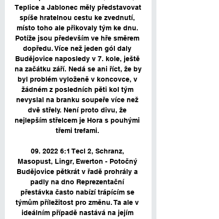
Teplice a Jablonec měly představovat 
spíše hratelnou cestu ke zvednutí, 
místo toho ale přikovaly tým ke dnu. 
Potíže jsou především ve hře směrem 
dopředu. Více než jeden gól daly 
Budějovice naposledy v 7. kole, ještě 
na začátku září. Nedá se ani říct, že by 
byl problém vyloženě v koncovce, v 
žádném z posledních pěti kol tým 
nevyslal na branku soupeře více než 
dvě střely. Není proto divu, že 
nejlepším střelcem je Hora s pouhými 
třemi trefami. 

09. 2022 6:1 Tecl 2, Schranz, 
Masopust, Lingr, Ewerton - Potočný 
Budějovice pětkrát v řadě prohrály a 
padly na dno Reprezentační 
přestávka často nabízí trápícím se 
týmům příležitost pro změnu. Ta ale v 
ideálním případě nastává na jejím 