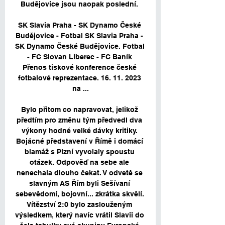
Budějovice jsou naopak poslední. 

SK Slavia Praha - SK Dynamo České 
Budějovice - Fotbal SK Slavia Praha - 
SK Dynamo České Budějovice. Fotbal 
- FC Slovan Liberec - FC Baník 
Přenos tiskové konference české 
fotbalové reprezentace. 16. 11. 2023 
na ...

Bylo přitom co napravovat, jelikož 
předtím pro změnu tým předvedl dva 
výkony hodné velké dávky kritiky. 
Bojácné představení v Římě i domácí 
blamáž s Plzní vyvolaly spoustu 
otázek. Odpověď na sebe ale 
nenechala dlouho čekat. V odvetě se 
slavným AS Řím byli Sešívaní 
sebevědomí, bojovní... zkrátka skvělí. 
Vítězství 2:0 bylo zaslouženým 
výsledkem, který navíc vrátil Slavii do 