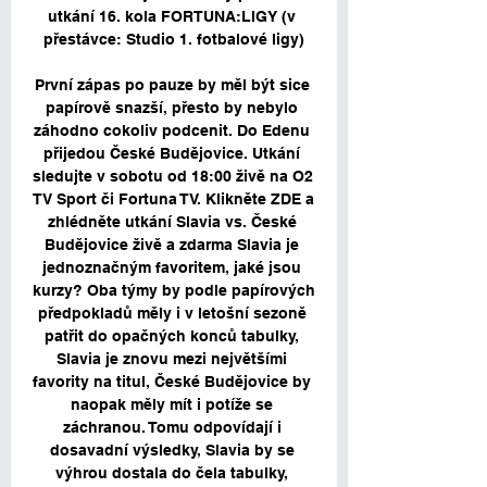
utkání 16. kola FORTUNA:LIGY (v 
přestávce: Studio 1. fotbalové ligy)

První zápas po pauze by měl být sice 
papírově snazší, přesto by nebylo 
záhodno cokoliv podcenit. Do Edenu 
přijedou České Budějovice. Utkání 
sledujte v sobotu od 18:00 živě na O2 
TV Sport či Fortuna TV. Klikněte ZDE a 
zhlédněte utkání Slavia vs. České 
Budějovice živě a zdarma Slavia je 
jednoznačným favoritem, jaké jsou 
kurzy? Oba týmy by podle papírových 
předpokladů měly i v letošní sezoně 
patřit do opačných konců tabulky, 
Slavia je znovu mezi největšími 
favority na titul, České Budějovice by 
naopak měly mít i potíže se 
záchranou. Tomu odpovídají i 
dosavadní výsledky, Slavia by se 
výhrou dostala do čela tabulky, 