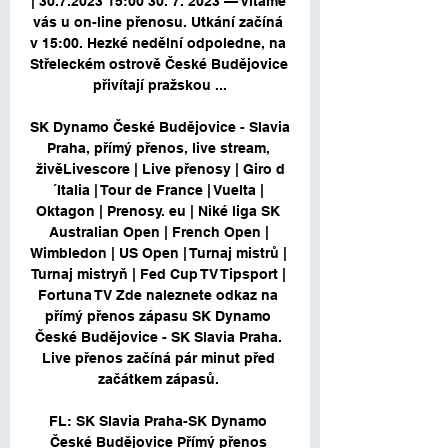
| 30.7.2023 15:00 30. 7. 2023 — Vítáme 
vás u on-line přenosu. Utkání začíná 
v 15:00. Hezké nedělní odpoledne, na 
Střeleckém ostrově České Budějovice 
přivítají pražskou ...

SK Dynamo České Budějovice - Slavia 
Praha, přímý přenos, live stream, 
živěLivescore | Live přenosy | Giro d
´Italia | Tour de France | Vuelta | 
Oktagon | Prenosy. eu | Niké liga SK 
Australian Open | French Open | 
Wimbledon | US Open | Turnaj mistrů | 
Turnaj mistryň | Fed Cup TV Tipsport | 
Fortuna TV Zde naleznete odkaz na 
přímý přenos zápasu SK Dynamo 
České Budějovice - SK Slavia Praha. 
Live přenos začíná pár minut před 
začátkem zápasů. 

FL: SK Slavia Praha-SK Dynamo 
České Budějovice Přímý přenos 