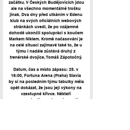
začátku. V Českých Budějovicích jdou 
ale na všechno momentálně trošku 
jinak. Dva dny před utkáním v Edenu 
klub na svých oficiálních webových 
stránkách uvedl, že po vzájemné 
dohodě ukončil spolupráci s koučem 
Markem Niklem. Kromě načasování je 
na celé situaci zajímavé také to, že u 
týmu i nadále zůstává druhý z 
trenérské dvojice, Tomáš Zápotočný. 

Datum, čas a místo zápasu: 25. v 
18:00, Fortuna Arena (Praha) Slavia 
by si na posledním týmu tabulky měla 
opět dokázat, že jsou její výkony na 
vzestupné křivce. Někteří 
reprezentanti za sebou sice mají 
náročný sraz a Sešívané navíc už ve 
čtvrtek čeká pokračování v Evropské 
lize, a tak není jisté, v jaké sestavě v 
sobotu nastoupí. 
