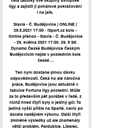
čela tabulky své skupiny Evropské 
ligy a zajistil ji pohárové pokračování 
i na jaře. 

Slavia - Č. Budějovice | ONLINE | 
29.5.2021 17:00 - iSport.cz kolo - 
Online přenos - Slavia : Č. Budějovice 
- 29. května 2021 17:00. 29. 5 SK 
Dynamo České Budějovice Českým 
Budějovicím nejde v posledním kole 
české ...

Ten nyní dostane plnou dávku 
odpovědnosti. Čeká ho ale náročná 
práce, Budějovice jsou aktuálně v 
tabulce Fortuna ligy poslední. Může 
za to především pět porážek v řadě, z 
nichž hned čtyři byly o jediný gól. Ta 
jediná vyšší přišla na Spartě, navíc po 
docela nadějném výkonu. Další čtyři 
zmíněné výsledky už ale znamenaly 
větší problém. Pardubice, Liberec, 