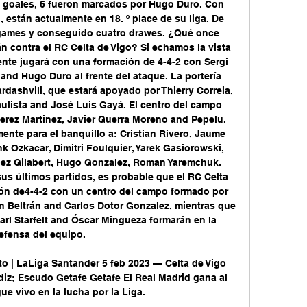
s goales, 6 fueron marcados por Hugo Duro. Con 
están actualmente en 18. º place de su liga. De 
ames y conseguido cuatro drawes. ¿Qué once 
n contra el RC Celta de Vigo? Si echamos la vista 
ente jugará con una formación de 4-4-2 con Sergi 
nd Hugo Duro al frente del ataque. La portería 
dashvili, que estará apoyado por Thierry Correia, 
ulista and José Luis Gayá. El centro del campo 
erez Martinez, Javier Guerra Moreno and Pepelu. 
nte para el banquillo a: Cristian Rivero, Jaume 
Ozkacar, Dimitri Foulquier, Yarek Gasiorowski, 
ez Gilabert, Hugo Gonzalez, Roman Yaremchuk. 
us últimos partidos, es probable que el RC Celta 
ón de4-4-2 con un centro del campo formado por 
 Beltrán and Carlos Dotor Gonzalez, mientras que 
rl Starfelt and Óscar Mingueza formarán en la 
efensa del equipo. 

cto | LaLiga Santander 5 feb 2023 — Celta de Vigo 
iz; Escudo Getafe Getafe El Real Madrid gana al 
ue vivo en la lucha por la Liga.
