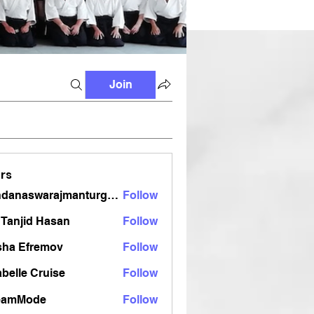
Join
rs
vandanaswarajmanturgekar
Follow
aswarajmanturgekar
Tanjid Hasan
Follow
sha Efremov
Follow
belle Cruise
Follow
eamMode
Follow