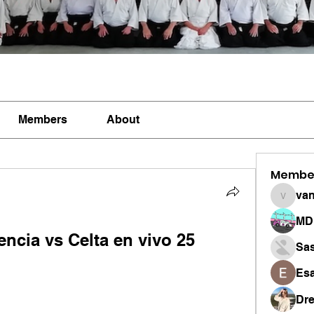
Members
About
Membe
vandan
MD 
encia vs Celta en vivo 25 
Sa
Esa
Dr