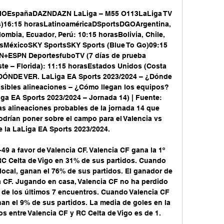
spañaDAZNDAZN LaLiga – M55 O113LaLiga TV 
s)16:15 horasLatinoaméricaDSportsDGOArgentina, 
ombia, Ecuador, Perú: 10:15 horasBolivia, Chile, 
asMéxicoSKY SportsSKY Sports (Blue To Go)09:15 
+ESPN DeportesfuboTV (7 días de prueba 
te – Florida): 11:15 horasEstados Unidos (Costa 
s DÓNDE VER. LaLiga EA Sports 2023/2024 – ¿Dónde 
osibles alineaciones – ¿Cómo llegan los equipos? 
iga EA Sports 2023/2024 – Jornada 14) | Fuente: 
s alineaciones probables de la jornada 14 que 
drían poner sobre el campo para el Valencia vs 
e la LaLiga EA Sports 2023/2024. 

49 a favor de Valencia CF. Valencia CF gana la 1º 
RC Celta de Vigo en 31% de sus partidos. Cuando 
ocal, ganan el 76% de sus partidos. El ganador de 
a CF. Jugando en casa, Valencia CF no ha perdido 
 de los últimos 7 encuentros. Cuando Valencia CF 
an el 9% de sus partidos. La media de goles en la 
s entre Valencia CF y RC Celta de Vigo es de 1. 
