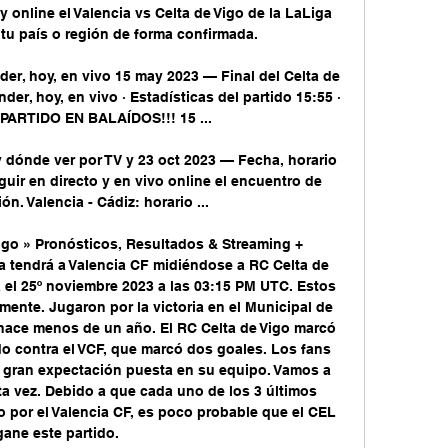
 online el Valencia vs Celta de Vigo de la LaLiga 
tu país o región de forma confirmada. 

der, hoy, en vivo 15 may 2023 — Final del Celta de 
der, hoy, en vivo · Estadísticas del partido 15:55 · 
PARTIDO EN BALAÍDOS!!! 15 ...

 y dónde ver por TV y 23 oct 2023 — Fecha, horario 
guir en directo y en vivo online el encuentro de 
ón. Valencia - Cádiz: horario ...

igo » Pronósticos, Resultados & Streaming + 
a tendrá a Valencia CF midiéndose a RC Celta de 
a el 25º noviembre 2023 a las 03:15 PM UTC. Estos 
ente. Jugaron por la victoria en el Municipal de 
 hace menos de un año. El RC Celta de Vigo marcó 
do contra el VCF, que marcó dos goales. Los fans 
a gran expectación puesta en su equipo. Vamos a 
a vez. Debido a que cada uno de los 3 últimos 
 por el Valencia CF, es poco probable que el CEL 
gane este partido. 
