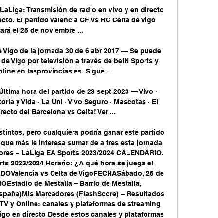
LaLiga: Transmisión de radio en vivo y en directo 
cto. El partido Valencia CF vs RC Celta de Vigo 
rá el 25 de noviembre ...

de Vigo de la jornada 30 de 6 abr 2017 — Se puede 
 de Vigo por televisión a través de beIN Sports y 
line en lasprovincias.es. Sigue ...

 Última hora del partido de 23 sept 2023 — Vivo · 
ria y Vida · La Uni · Vivo Seguro · Mascotas · El 
ecto del Barcelona vs Celta! Ver ...

intos, pero cualquiera podría ganar este partido 
l que más le interesa sumar de a tres esta jornada. 
es – LaLiga EA Sports 2023/2024 CALENDARIO. 
ts 2023/2024 Horario: ¿A qué hora se juega el 
TIDOValencia vs Celta de VigoFECHASábado, 25 de 
Estadio de Mestalla – Barrio de Mestalla, 
paña)Mis Marcadores (FlashScore) – Resultados 
r TV y Online: canales y plataformas de streaming 
 Vigo en directo Desde estos canales y plataformas 