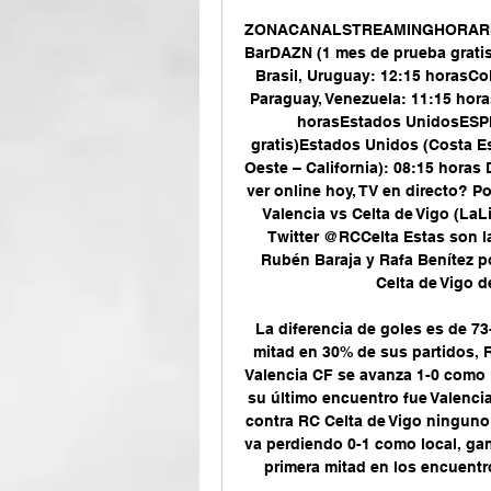
ZONACANALSTREAMINGHORARIOE
BarDAZN (1 mes de prueba grati
Brasil, Uruguay: 12:15 horasCol
Paraguay, Venezuela: 11:15 hor
horasEstados UnidosESPN
gratis)Estados Unidos (Costa Es
Oeste – California): 08:15 hora
ver online hoy, TV en directo? P
Valencia vs Celta de Vigo (LaL
Twitter @RCCelta Estas son la
Rubén Baraja y Rafa Benítez po
Celta de Vigo d
La diferencia de goles es de 73-
mitad en 30% de sus partidos, 
Valencia CF se avanza 1-0 como l
su último encuentro fue Valenci
contra RC Celta de Vigo ninguno
va perdiendo 0-1 como local, gan
primera mitad en los encuentro