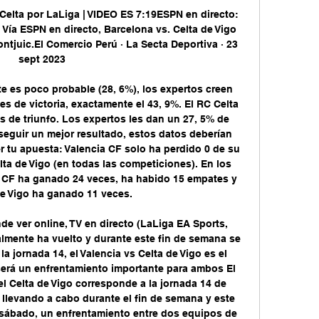
elta por LaLiga | VIDEO ES 7:19ESPN en directo: 
 Vía ESPN en directo, Barcelona vs. Celta de Vigo 
tjuic.El Comercio Perú · La Secta Deportiva · 23 
sept 2023

 es poco probable (28, 6%), los expertos creen 
s de victoria, exactamente el 43, 9%. El RC Celta 
 de triunfo. Los expertos les dan un 27, 5% de 
seguir un mejor resultado, estos datos deberían 
 tu apuesta: Valencia CF solo ha perdido 0 de su 
ta de Vigo (en todas las competiciones). En los 
a CF ha ganado 24 veces, ha habido 15 empates y 
e Vigo ha ganado 11 veces. 

de ver online, TV en directo (LaLiga EA Sports, 
lmente ha vuelto y durante este fin de semana se 
a jornada 14, el Valencia vs Celta de Vigo es el 
será un enfrentamiento importante para ambos El 
el Celta de Vigo corresponde a la jornada 14 de 
llevando a cabo durante el fin de semana y este 
 sábado, un enfrentamiento entre dos equipos de 