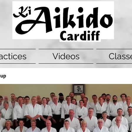
actices
Videos
Class
oup