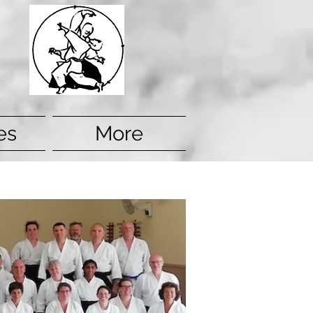
es
More