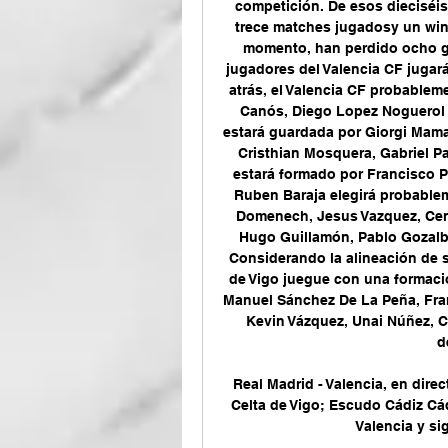
competición. De esos dieciséi
trece matches jugadosy un win, 
momento, han perdido ocho g
jugadores del Valencia CF jugará
atrás, el Valencia CF probablem
Canós, Diego Lopez Noguerol a
estará guardada por Giorgi Mamar
Cristhian Mosquera, Gabriel Pa
estará formado por Francisco P
Ruben Baraja elegirá probableme
Domenech, Jesus Vazquez, Cenk 
Hugo Guillamón, Pablo Gozalb
Considerando la alineación de s
de Vigo juegue con una formaci
Manuel Sánchez De La Peña, Fran
Kevin Vázquez, Unai Núñez, Ca
d
Real Madrid - Valencia, en dire
Celta de Vigo; Escudo Cádiz Cád
Valencia y sig